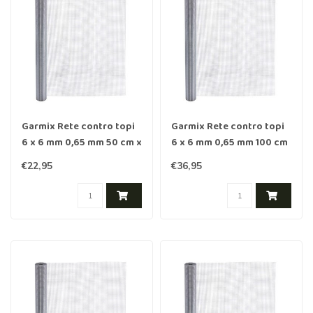
Garmix Rete contro topi
Garmix Rete contro topi
6 x 6 mm 0,65 mm 50 cm x
6 x 6 mm 0,65 mm 100 cm
5 m Zincata
x 5 m Zincata
€22,95
€36,95