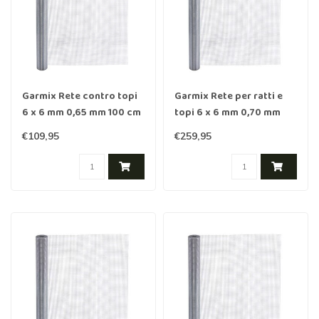
Garmix Rete contro topi
Garmix Rete per ratti e
6 x 6 mm 0,65 mm 100 cm
topi 6 x 6 mm 0,70 mm
x 25 m Zincata
100 cm x 25 m x acciaio
€109,95
€259,95
inossidabile