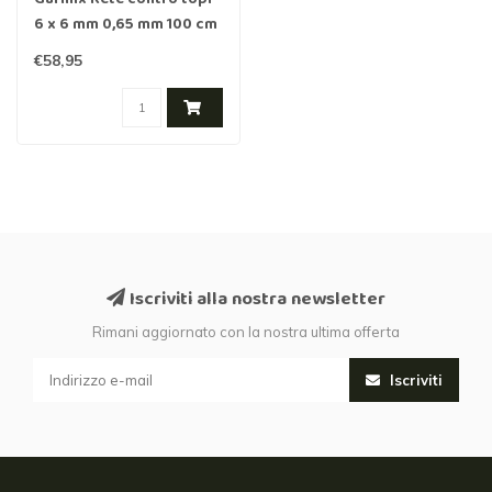
6 x 6 mm 0,65 mm 100 cm
x 10 m Zincata
€58,95
Iscriviti alla nostra newsletter
Rimani aggiornato con la nostra ultima offerta
Iscriviti