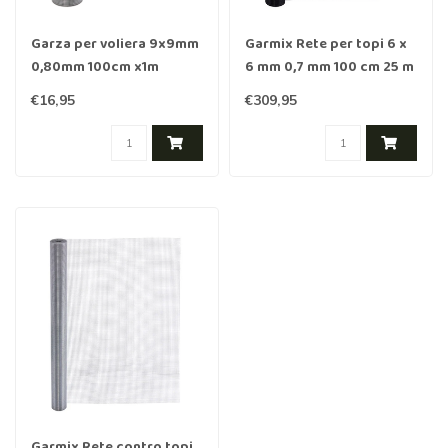
Garza per voliera 9x9mm
Garmix Rete per topi 6 x
0,80mm 100cm x1m
6 mm 0,7 mm 100 cm 25 m
acciaio inox
acciaio inossidabile
€16,95
€309,95
verniciato a polvere
Garmix Rete contro topi