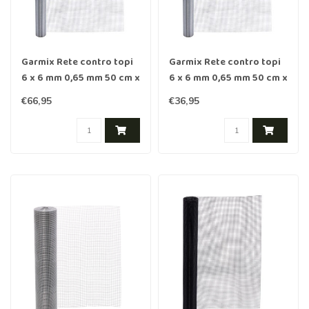
Garmix Rete contro topi
Garmix Rete contro topi
6 x 6 mm 0,65 mm 50 cm x
6 x 6 mm 0,65 mm 50 cm x
25 m Zincata
10 m Zincata
€66,95
€36,95