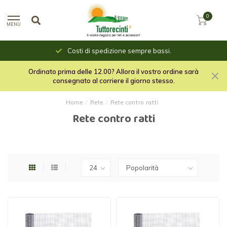
0
MENU
Costi di spedizione sempre bassi.
Ordinato prima delle 12.00? Allora il vostro ordine sarà
consegnato al corriere il giorno stesso.
Home
/
Rete
/
Rete contro ratti
Rete contro ratti