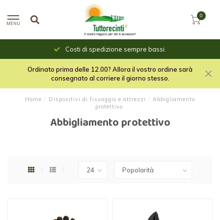
0
MENU
Costi di spedizione sempre bassi.
Ordinato prima delle 12.00? Allora il vostro ordine sarà
consegnato al corriere il giorno stesso.
Home
/
Dispositivi di fissaggio e attrezzi
/
Abbigliamento
protettivo
Abbigliamento protettivo