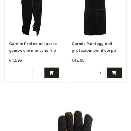
Garmix Protezioni per le
Garmix Montaggio di
gambe che montano filo
protezioni per il corpo
spinato e rasoio
Filo spinato e rasoio
€42,95
€42,95