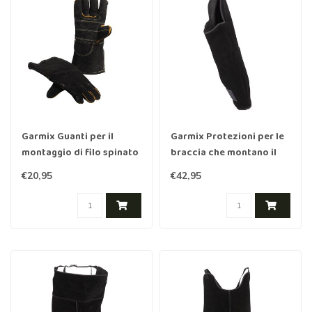
Garmix Guanti per il
Garmix Protezioni per le
montaggio di filo spinato
braccia che montano il
e rasoio
filo spinato e il rasoio
€20,95
€42,95