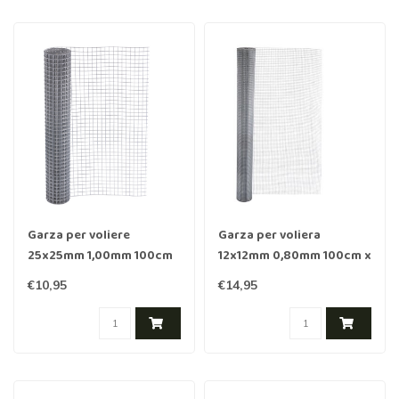
Garza per voliere
Garza per voliera
25x25mm 1,00mm 100cm
12x12mm 0,80mm 100cm x
x 1m acciaio inox
1m acciaio inox
€10,95
€14,95