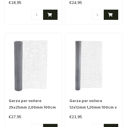
acciaio inossidabile
Acciaio inossidabile
€18,95
€24,95
rivestito in Nero
Garza per voliere
Garza per voliera
25x25mm 2,00mm 100cm
12x12mm 1,20mm 100cm x
x 1m acciaio inox
1m acciaio inox
€27,95
€21,95