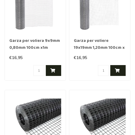
Garza per voliera 9x9mm
Garza per voliere
0,80mm 100cm x1m
19x19mm 1,20mm 100cm x
acciaio inox
1mRVS
€16,95
€16,95