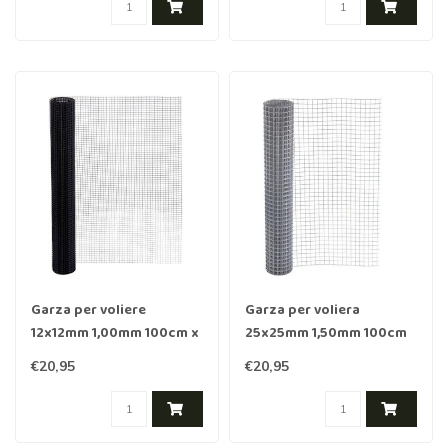
Garza per voliere
Garza per voliera
12x12mm 1,00mm 100cm x
25x25mm 1,50mm 100cm
1m Acciaio inossidabile
x 1m acciaio inox
€20,95
€20,95
rivestito in Nero