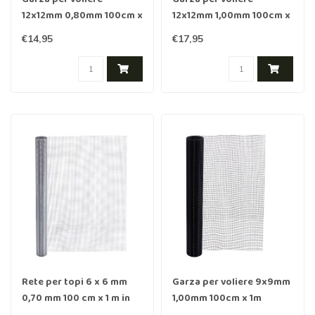
12x12mm 0,80mm 100cm x
12x12mm 1,00mm 100cm x
1m Acciaio inossidabile
1m acciaio inox
€14,95
€17,95
rivestito in Nero
Rete per topi 6 x 6 mm
Garza per voliere 9x9mm
0,70 mm 100 cm x 1 m in
1,00mm 100cm x 1m