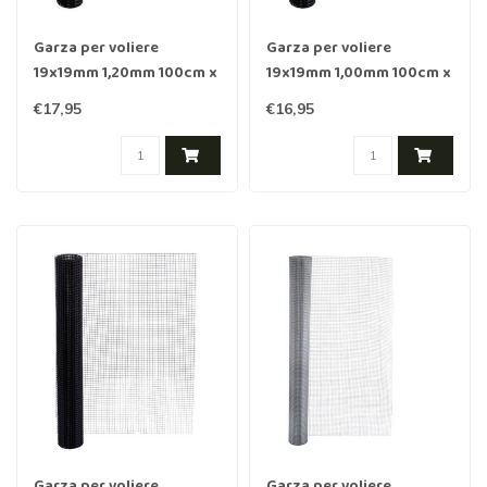
Garza per voliere
Garza per voliere
19x19mm 1,20mm 100cm x
19x19mm 1,00mm 100cm x
1m Acciaio inossidabile
1m Acciaio inossidabile
€17,95
€16,95
rivestito in Nero
rivestito in Nero
Garza per voliere
Garza per voliere