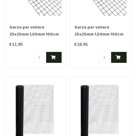
Garze per voliere
Garze per voliere
25x25mm 1,00mm 100cm
25x25mm 1,50mm 100cm
x 1m Acciaio inossidabile
x 1m Acciaio inossidabile
€11,95
€18,95
rivestito in Nero
rivestito in Nero