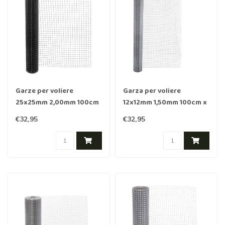
Garze per voliere
Garza per voliere
25x25mm 2,00mm 100cm
12x12mm 1,50mm 100cm x
x 1m Acciaio inossidabile
1m acciaio inox
€32,95
€32,95
rivestito in Nero