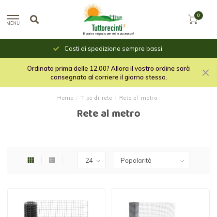
0
MENU
Costi di spedizione sempre bassi.
Ordinato prima delle 12.00? Allora il vostro ordine sarà
consegnato al corriere il giorno stesso.
Home
/
Tipo di rete
/
Rete al metro
Rete al metro