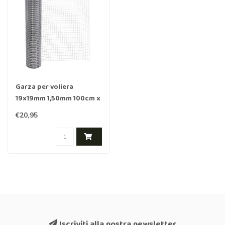
Garza per voliera
19x19mm 1,50mm 100cm x
1m acciaio inox (al metro)
€20,95
Iscriviti alla nostra newsletter