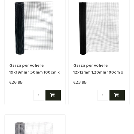
Garza per voliere
Garza per voliere
19x19mm 1,50mm 100cm x
12x12mm 1,20mm 100cm x
1m Acciaio inossidabile
1m Acciaio inossidabile
€26,95
€23,95
rivestito in Nero
rivestito in Nero