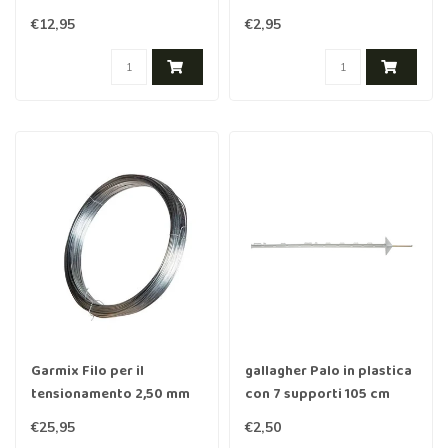
(universale)
€12,95
€2,95
Garmix Filo per il
gallagher Palo in plastica
tensionamento 2,50 mm
con 7 supporti 105 cm
100 m pesantemente
€25,95
€2,50
zincato