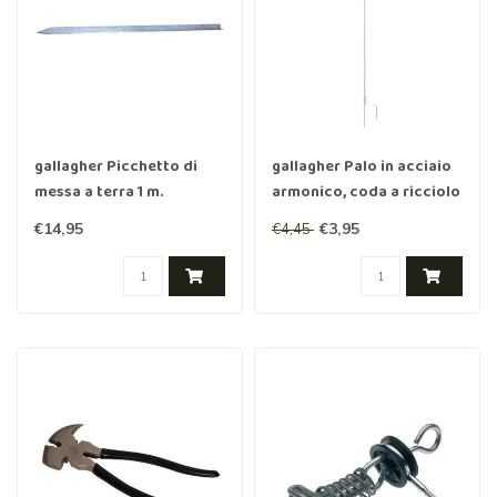
gallagher Picchetto di
gallagher Palo in acciaio
messa a terra 1 m.
armonico, coda a ricciolo
100 cm
€14,95
€3,95
€4,45