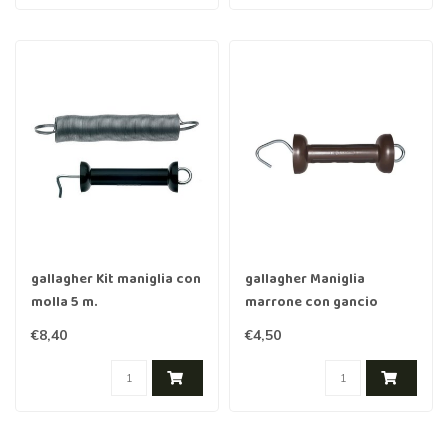
gallagher Kit maniglia con
gallagher Maniglia
molla 5 m.
marrone con gancio
aperto
€8,40
€4,50