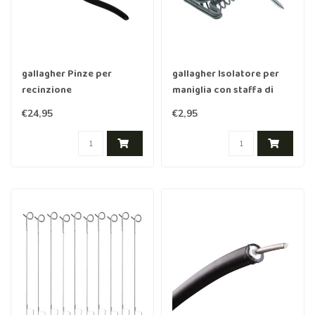
gallagher Pinze per
gallagher Isolatore per
recinzione
maniglia con staffa di
bloccaggio per nastro
€24,95
€2,95