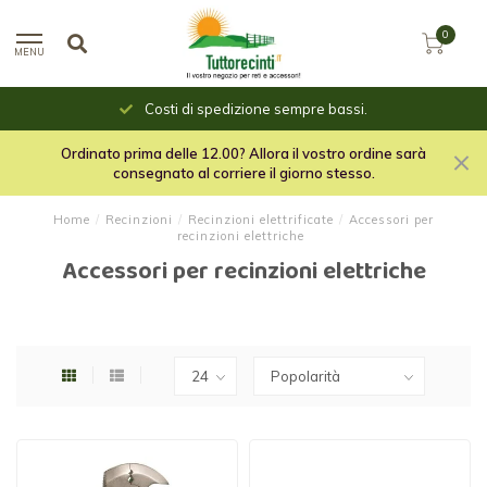
0
MENU
Costi di spedizione sempre bassi.
Ordinato prima delle 12.00? Allora il vostro ordine sarà
consegnato al corriere il giorno stesso.
Home
/
Recinzioni
/
Recinzioni elettrificate
/
Accessori per
recinzioni elettriche
Accessori per recinzioni elettriche