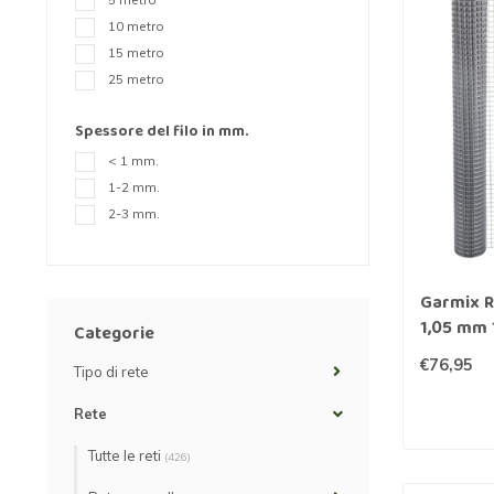
Rete a maglie strette
Rete per visoni
Recinzioni pe
10 metro
Rete esagonale
Rete per cavalli
Recinzione pe
15 metro
25 metro
Rete ornamentale
Rete contro ratti
Staccionata f
Spessore del filo in mm.
Filo per rete
Reti per insetti
Stuoie di ca
< 1 mm.
1-2 mm.
Rete anti-insetti
Rete contro tassi
Recinzioni ele
2-3 mm.
Filo spinato
Garmix R
Reti di prote
1,05 mm 
l'orto
Categorie
€76,95
Tipo di rete
Recinzioni g
Rete
Tutte le reti
(426)