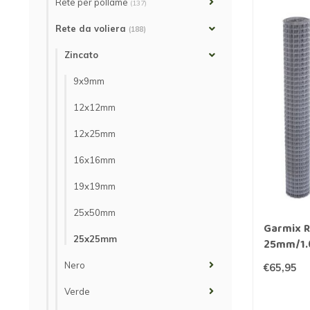
Rete per pollame
(137)
Rete da voliera
(188)
Zincato
9x9mm
12x12mm
12x25mm
16x16mm
19x19mm
25x50mm
Garmix R
25x25mm
25mm/1.
Nero
€65,95
Verde