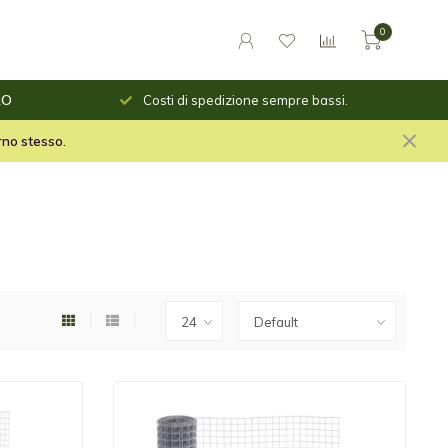
0
o giorno
RO
Costi di spedizione sempre bassi.
le per il fuoco e stuf per
orno stesso.