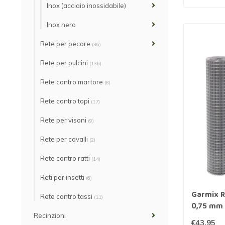
Inox (acciaio inossidabile)
Inox nero
Rete per pecore
(36)
Rete per pulcini
(136)
Rete contro martore
(8)
Rete contro topi
(17)
Rete per visoni
(9)
Rete per cavalli
(2)
Rete contro ratti
(14)
Reti per insetti
(6)
Garmix R
Rete contro tassi
(11)
0,75 mm 
Recinzioni
€43,95