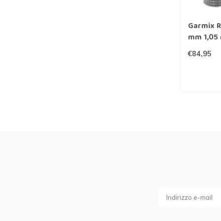
Garmix Re
mm 1,05 
zincata
€84,95