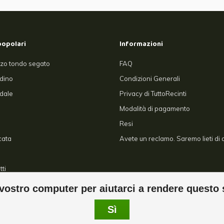
popolari
Informazioni
zo tondo segato
FAQ
rdino
Condizioni Generali
dale
Privacy di TuttoRecinti
Modalità di pagamento
Resi
cata
Avete un reclamo. Saremo lieti di a
tti
ostro computer per aiutarci a rendere questo 
Sì