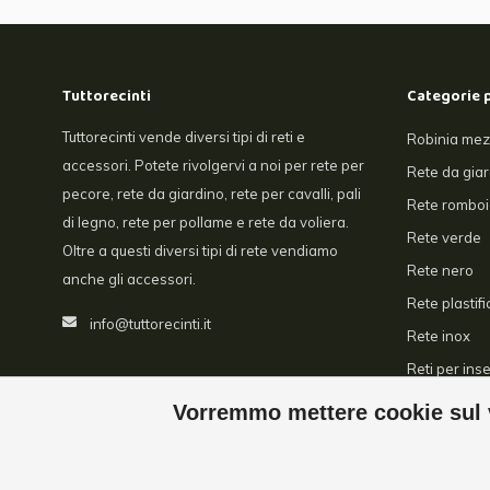
Tuttorecinti
Categorie 
Tuttorecinti vende diversi tipi di reti e
Robinia mez
accessori. Potete rivolgervi a noi per rete per
Rete da gia
pecore, rete da giardino, rete per cavalli, pali
Rete romboi
di legno, rete per pollame e rete da voliera.
Rete verde
Oltre a questi diversi tipi di rete vendiamo
Rete nero
anche gli accessori.
Rete plastifi
info@tuttorecinti.it
Rete inox
Reti per inse
Serre
Vorremmo mettere cookie sul v