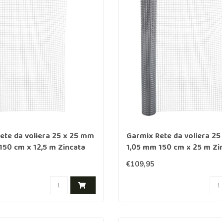
r cavalli
Abbigliamento protettivo
r lupi
rangivista
nne
ttrificate
ete da voliera 25 x 25 mm
Garmix Rete da voliera 2
zione per
150 cm x 12,5 m Zincata
1,05 mm 150 cm x 25 m Zi
€109,95
rondaie