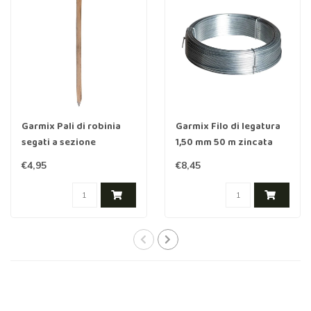
Garmix Pali di robinia
Garmix Filo di legatura
segati a sezione
1,50 mm 50 m zincata
quadrata 5 cm 120 cm
€4,95
€8,45