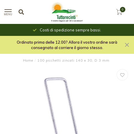
0
MENU
Costi di spedizione sempre bassi.
Ordinato prima delle 12.00? Allora il vostro ordine sarà
consegnato al corriere il giorno stesso.
Home
/
100 picchetti zincati 140 x 30, D 3 mm