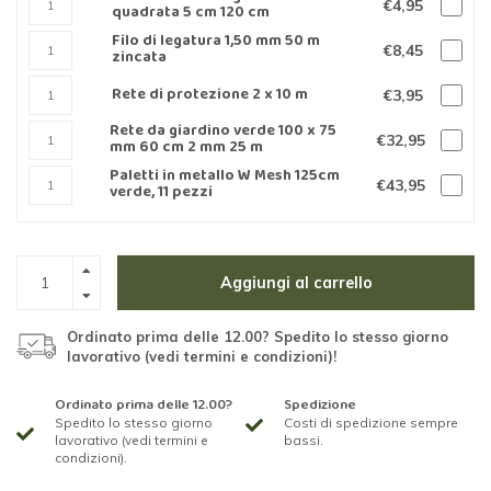
€4,95
quadrata 5 cm 120 cm
Filo di legatura 1,50 mm 50 m
€8,45
zincata
Rete di protezione 2 x 10 m
€3,95
Rete da giardino verde 100 x 75
€32,95
mm 60 cm 2 mm 25 m
Paletti in metallo W Mesh 125cm
€43,95
verde, 11 pezzi
Aggiungi al carrello
Ordinato prima delle 12.00? Spedito lo stesso giorno
lavorativo (vedi termini e condizioni)!
Ordinato prima delle 12.00?
Spedizione
Spedito lo stesso giorno
Costi di spedizione sempre
lavorativo (vedi termini e
bassi.
condizioni).