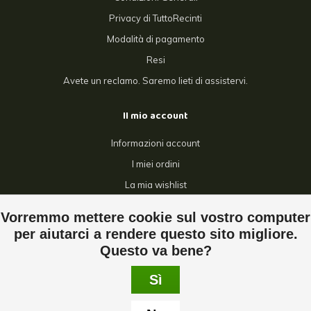
Privacy di TuttoRecinti
Modalità di pagamento
Resi
Avete un reclamo. Saremo lieti di assistervi.
Il mio account
Informazioni account
I miei ordini
La mia wishlist
Confronta
Vorremmo mettere cookie sul vostro computer
Tutti i prodotti
per aiutarci a rendere questo sito migliore.
Questo va bene?
Sì
© Copyright 2026 Tuttorecinti - Powered by
Lightspeed
- Theme by