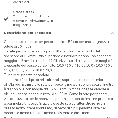
condizioni).
Grande stock
Tutti i nostri articoli sono
disponibili direttamente in
magazzino.
Descrizione del prodotto
Questo rotolo di rete per pecore è alto 150 cm per una lunghezza
totale di 50 metri.
La rete per pecore ha maglie di 30 cm di larghezza e filo dello
spessore di 1,8 mm; il filo superiore e inferiore hanno uno spessore
maggiore: 2 mm. La rete ha 12 fili orizzontali, l'altezza delle maglie è
crescente dal basso verso l'alto: 10,0 / 10,0 / 10,0 / 10,0 / 10,0 / 10,0
/ 15,0 / 15,0 / 20,0 / 20,0 / 20,0 cm.
È una rete zincata annodata.
Fieldfence è un tipo di rete utilizzata soprattutto nei paesi intorno
all'Olanda. È simile alla rete per pecore ma è un po' più sottile. Inoltre
è disponibile con maglie da 15 o 30 cm, in molte altezze diverse e
alcune varianti anche in rotoli da 100 m. Come la rete per pecore,
viene utilizzata per le recinzioni per animali, per delimitare proprietà
e per molti altri scopi. Grazie a queste sue caratteristiche ha un
prezzo molto interessante ma, rispetto alla più pesante rete per
pecore, è meno robusta, meno resistente e dura meno.