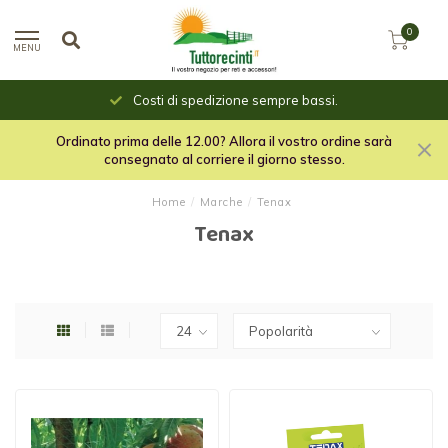
0
MENU
Costi di spedizione sempre bassi.
Ordinato prima delle 12.00? Allora il vostro ordine sarà
consegnato al corriere il giorno stesso.
Home
/
Marche
/
Tenax
Tenax