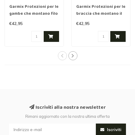
Garmix Protezioni per le
Garmix Protezioni per le
gambe che montano filo
braccia che montano il
spinato e rasoio
filo spinato e il rasoio
€42,95
€42,95
Iscriviti alla nostra newsletter
Rimani aggiornato con la nostra ultima offerta
Iscriviti