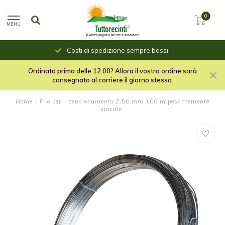
0
MENU
Costi di spedizione sempre bassi.
Ordinato prima delle 12.00? Allora il vostro ordine sarà
consegnato al corriere il giorno stesso.
Home
/
Filo per il tensionamento 2,50 mm 100 m pesantemente
zincato