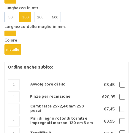
Lunghezza in mtr.
50
100
200
500
Larghezza della maglia in mm.
Colore
metallo
Ordina anche subito:
Avvolgitore di filo
€3,45
Pinze per recinzione
€20,95
Cambrette 25x2,40mm 250
€7,45
pezzi
Pali di legno rotondi torniti e
€3,95
impregnati marroni 120 cm 5 cm