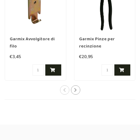
Garmix Avvolgitore di
Garmix Pinze per
filo
recinzione
€3,45
€20,95