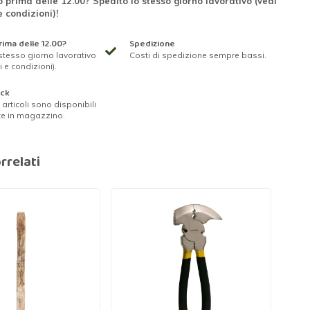
 prima delle 12.00? Spedito lo stesso giorno lavorativo (vedi
e condizioni)!
ima delle 12.00?
Spedizione
stesso giorno lavorativo
Costi di spedizione sempre bassi.
i e condizioni).
ock
ri articoli sono disponibili
te in magazzino.
rrelati