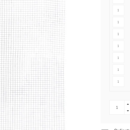
r cavalli
Abbigliamento protettivo
r lupi
rangivista
nne
ttrificate
zione per
rondaie