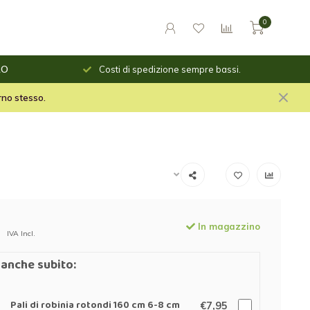
0
o giorno
RO
Costi di spedizione sempre bassi.
le per il fuoco e stuf per
orno stesso.
In magazzino
IVA Incl.
anche subito:
Pali di robinia rotondi 160 cm 6-8 cm
€7,95