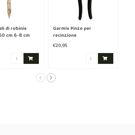
li di robinia
Garmix Pinze per
Gar
160 cm 6-8 cm
recinzione
€20,95
€18