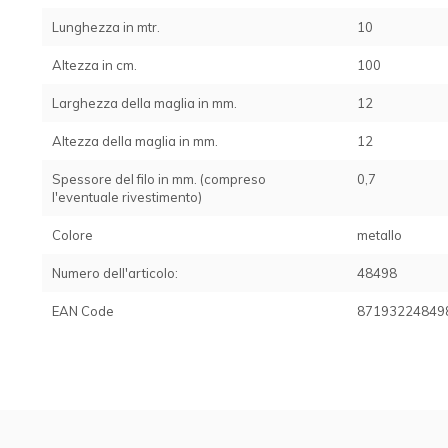
Lunghezza in mtr.
10
Altezza in cm.
100
Larghezza della maglia in mm.
12
Altezza della maglia in mm.
12
Spessore del filo in mm. (compreso
0,7
l'eventuale rivestimento)
Colore
metallo
Numero dell'articolo:
48498
EAN Code
87193224849