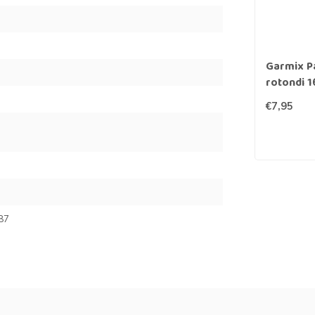
Garmix Pa
rotondi 
€7,95
87