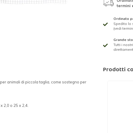
Ordinato
termini 
Ordinato pr
Spedito lo 
(vedi termin
Grande st
Tutti i nost
direttamen
Prodotti co
ti per animali di piccola taglia, come sostegno per
 2,0 o 25 x 2,4.