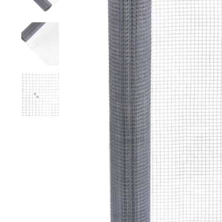
Rete a maglie strette
Rete per visoni
Recinzioni pe
Rete esagonale
Rete per cavalli
Recinzione pe
Rete ornamentale
Rete contro ratti
Staccionata f
Filo per rete
Reti per insetti
Stuoie di ca
Rete anti-insetti
Rete contro tassi
Recinzioni ele
Filo spinato
Reti di prote
l'orto
Recinzioni g