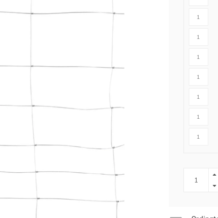
r cavalli
Abbigliamento protettivo
r lupi
rangivista
nne
ttrificate
zione per
rondaie