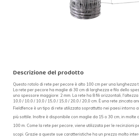
Descrizione del prodotto
Questo rotolo di rete per pecore è alto 100 cm per una lunghezza to
La rete per pecore ha maglie di 30 cm di larghezza e filo dello spes
uno spessore maggiore: 2 mm. La rete ha 8 fili orizzontali, l'altezza
10,0 / 10,0 / 10,0 / 15,0 / 15,0 / 20,0 / 20,0 cm. È una rete zincata a
Fieldfence è un tipo di rete utilizzata soprattutto nei paesi intorno a
più sottile. Inoltre è disponibile con maglie da 15 o 30 cm, in molte
100 m. Come la rete per pecore, viene utilizzata per le recinzioni per
scopi. Grazie a queste sue caratteristiche ha un prezzo molto inter