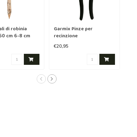
li di robinia
Garmix Pinze per
Gar
160 cm 6-8 cm
recinzione
€20,95
€18