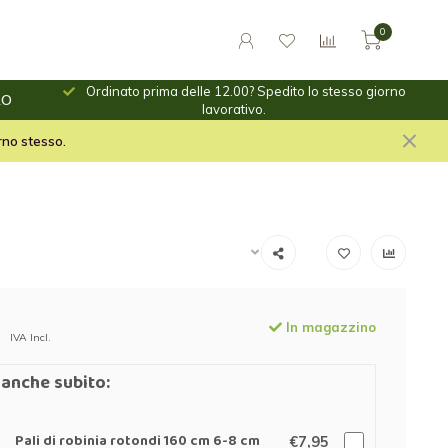
0
Ordinato prima delle 12.00? Spedito lo stesso giorno
RO
ino.
lavorativo.
le per il fuoco e stuf per
orno stesso.
In magazzino
IVA Incl.
anche subito:
Pali di robinia rotondi 160 cm 6-8 cm
€7,95