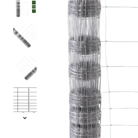
Rete a maglie strette
Rete per visoni
Recinzioni pe
Rete esagonale
Rete per cavalli
Recinzione pe
Rete ornamentale
Rete contro ratti
Staccionata f
Filo per rete
Reti per insetti
Stuoie di ca
Rete anti-insetti
Rete contro tassi
Recinzioni ele
Filo spinato
Reti di prote
l'orto
Recinzioni g