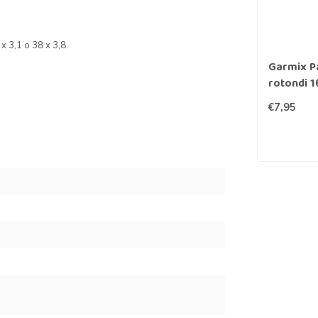
 3,1 o 38 x 3,8.
Garmix Pa
rotondi 
€7,95