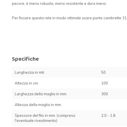
pecore, è meno robusta, meno resistente e dura meno.
Per fissare questa rete in modo ottimale usare punte cambrette 31 x
Specifiche
Lunghezza in mtr.
50
Altezza in cm.
100
Larghezza della maglia in mm.
300
Altezza della maglia in mm.
Spessore del filo in mm. (compreso
2,0 - 1,8
l'eventuale rivestimento)