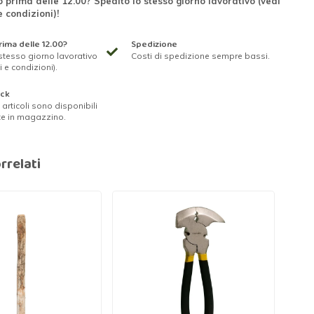
 prima delle 12.00? Spedito lo stesso giorno lavorativo (vedi
e condizioni)!
ima delle 12.00?
Spedizione
stesso giorno lavorativo
Costi di spedizione sempre bassi.
i e condizioni).
ock
ri articoli sono disponibili
te in magazzino.
rrelati