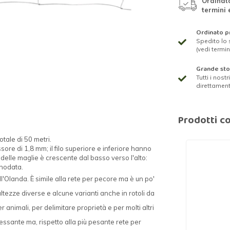
Ordinato
termini 
Ordinato pr
Spedito lo 
(vedi termin
Grande st
Tutti i nost
direttamen
Prodotti co
tale di 50 metri.
sore di 1,8 mm; il filo superiore e inferiore hanno
 delle maglie è crescente dal basso verso l'alto:
nnodata.
ll'Olanda. È simile alla rete per pecore ma è un po'
 altezze diverse e alcune varianti anche in rotoli da
 animali, per delimitare proprietà e per molti altri
essante ma, rispetto alla più pesante rete per