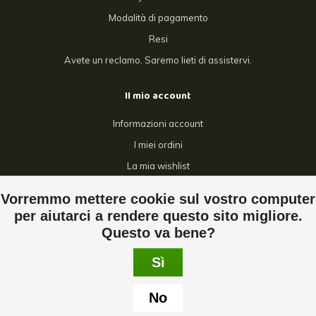
Modalità di pagamento
Resi
Avete un reclamo. Saremo lieti di assistervi.
Il mio account
Informazioni account
I miei ordini
La mia wishlist
Confronta
Vorremmo mettere cookie sul vostro computer
Tutti i prodotti
per aiutarci a rendere questo sito migliore.
Questo va bene?
Sì
© Copyright 2026 Tuttorecinti - Powered by
Lightspeed
- Theme by
No
Dyvelopment