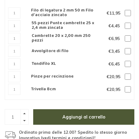
Filo di legatura 2 mm 50 m Filo
€11,95
d'acciaio zincato
55 pezzi Punte cambrette 25 x
€4,45
2,4 mm zincata
Cambrette 20 x 2,00 mm 250
€6,95
pezzi
Avvolgitore di filo
€3,45
Tendifilo XL
€6,45
Pinze per recinzione
€20,95
Trivella 8cm
€20,95
Aggiungi al carrello
Ordinato prima delle 12.00? Spedito lo stesso giorno
lavorativo (vedi termini e condizioni)!