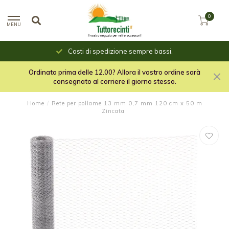
0
MENU
Costi di spedizione sempre bassi.
Ordinato prima delle 12.00? Allora il vostro ordine sarà
consegnato al corriere il giorno stesso.
Home
/
Rete per pollame 13 mm 0,7 mm 120 cm x 50 m
Zincata