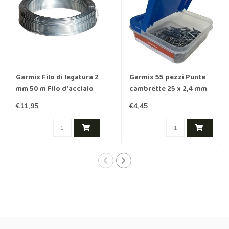
Garmix Filo di legatura 2
Garmix 55 pezzi Punte
mm 50 m Filo d'acciaio
cambrette 25 x 2,4 mm
zincato
zincata
€11,95
€4,45