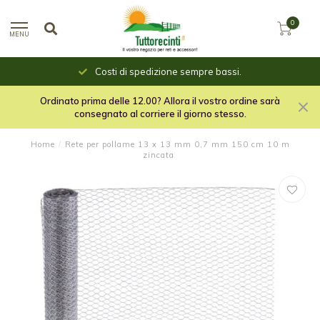
0
MENU
Costi di spedizione sempre bassi.
Ordinato prima delle 12.00? Allora il vostro ordine sarà
consegnato al corriere il giorno stesso.
Home
/
Rete per pollame 13 x 13 mm 0,7 mm 150 cm 10 m
zincata