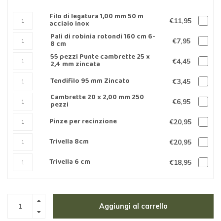
Filo di legatura 1,00 mm 50 m
€11,95
acciaio inox
Pali di robinia rotondi 160 cm 6-
€7,95
8 cm
55 pezzi Punte cambrette 25 x
€4,45
2,4 mm zincata
Tendifilo 95 mm Zincato
€3,45
Cambrette 20 x 2,00 mm 250
€6,95
pezzi
Pinze per recinzione
€20,95
Trivella 8cm
€20,95
Trivella 6 cm
€18,95
Aggiungi al carrello