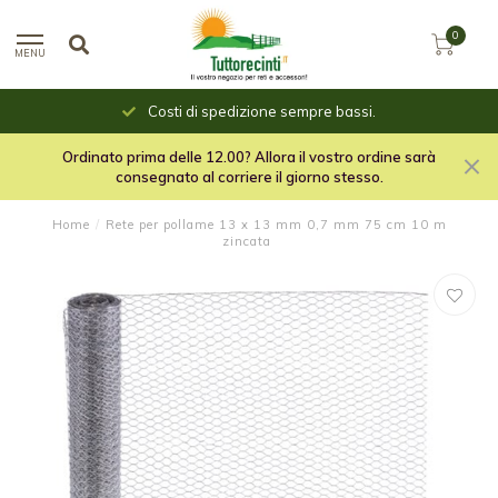
0
MENU
Costi di spedizione sempre bassi.
Ordinato prima delle 12.00? Allora il vostro ordine sarà
consegnato al corriere il giorno stesso.
Home
/
Rete per pollame 13 x 13 mm 0,7 mm 75 cm 10 m
zincata