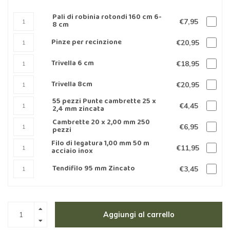
Pali di robinia rotondi 160 cm 6-
€7,95
8 cm
Pinze per recinzione
€20,95
Trivella 6 cm
€18,95
Trivella 8cm
€20,95
55 pezzi Punte cambrette 25 x
€4,45
2,4 mm zincata
Cambrette 20 x 2,00 mm 250
€6,95
pezzi
Filo di legatura 1,00 mm 50 m
€11,95
acciaio inox
Tendifilo 95 mm Zincato
€3,45
Aggiungi al carrello