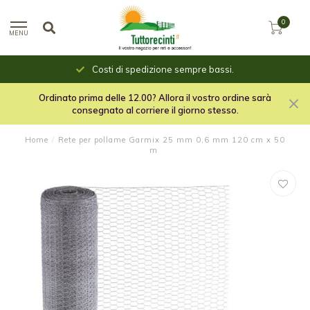
0
MENU
Costi di spedizione sempre bassi.
Ordinato prima delle 12.00? Allora il vostro ordine sarà
consegnato al corriere il giorno stesso.
Home
/
Rete per pollame Garmix 25 mm 0,6 mm 120 cm x 50
m