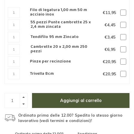
Filo di legatura 1,00 mm 50 m
€11,95
acciaio inox
55 pezzi Punte cambrette 25 x
€4,45
2,4 mm zincata
Tendifilo 95 mm Zincato
€3,45
Cambrette 20 x 2,00 mm 250
€6,95
pezzi
Pinze per recinzione
€20,95
Trivella 8cm
€20,95
Aggiungi al carrello
Ordinato prima delle 12.00? Spedito lo stesso giorno
lavorativo (vedi termini e condizioni)!