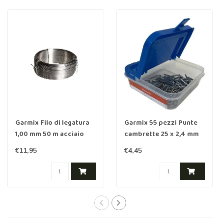
Garmix Filo di legatura
Garmix 55 pezzi Punte
1,00 mm 50 m acciaio
cambrette 25 x 2,4 mm
inox
zincata
€11,95
€4,45