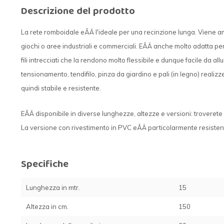
Descrizione del prodotto
La rete romboidale eÃÄ l'ideale per una recinzione lunga. Viene amp
giochi o aree industriali e commerciali. EÃÄ anche molto adatta pe
fili intrecciati che la rendono molto flessibile e dunque facile da al
tensionamento, tendifilo, pinza da giardino e pali (in legno) realiz
quindi stabile e resistente.
EÃÄ disponibile in diverse lunghezze, altezze e versioni: troverete
La versione con rivestimento in PVC eÃÄ particolarmente resistent
Specifiche
Lunghezza in mtr.
15
Altezza in cm.
150