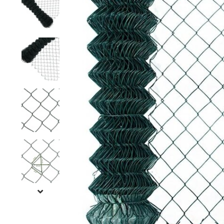
Rete a maglie strette
Rete per visoni
Recinzioni pe
Rete esagonale
Rete per cavalli
Recinzione pe
Rete ornamentale
Rete contro ratti
Staccionata f
Filo per rete
Reti per insetti
Stuoie di ca
Rete anti-insetti
Rete contro tassi
Recinzioni ele
Filo spinato
Reti di prote
l'orto
Recinzioni g