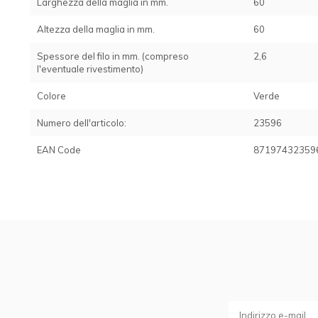
Larghezza della maglia in mm.
60
Altezza della maglia in mm.
60
Spessore del filo in mm. (compreso
2,6
l'eventuale rivestimento)
Colore
Verde
Numero dell'articolo:
23596
EAN Code
87197432359