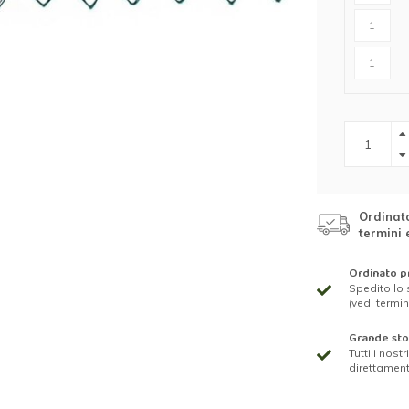
Ordinato
termini 
Ordinato pr
Spedito lo 
(vedi termin
Grande st
Tutti i nost
direttamen