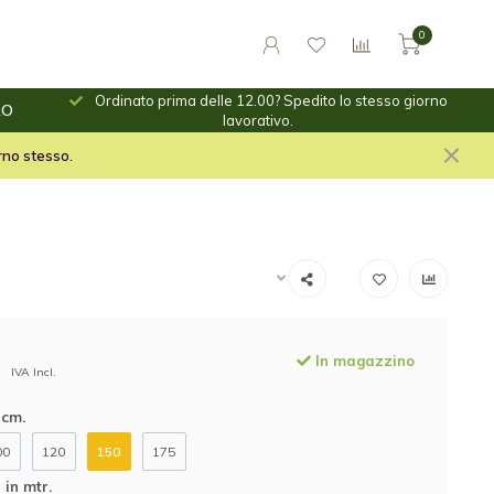
0
Ordinato prima delle 12.00? Spedito lo stesso giorno
RO
ino.
lavorativo.
le per il fuoco e stuf per
orno stesso.
In magazzino
IVA Incl.
 cm.
00
120
150
175
in mtr.