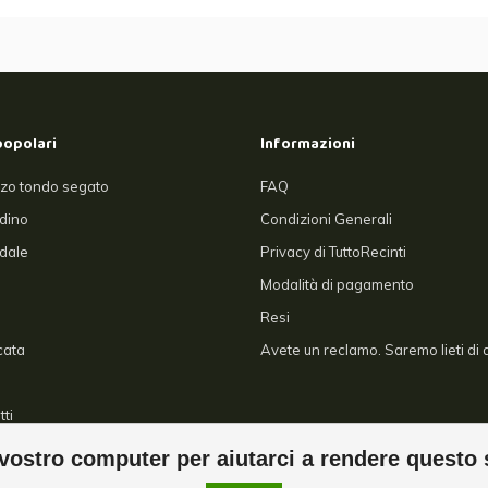
popolari
Informazioni
zo tondo segato
FAQ
rdino
Condizioni Generali
dale
Privacy di TuttoRecinti
Modalità di pagamento
Resi
cata
Avete un reclamo. Saremo lieti di a
tti
ostro computer per aiutarci a rendere questo 