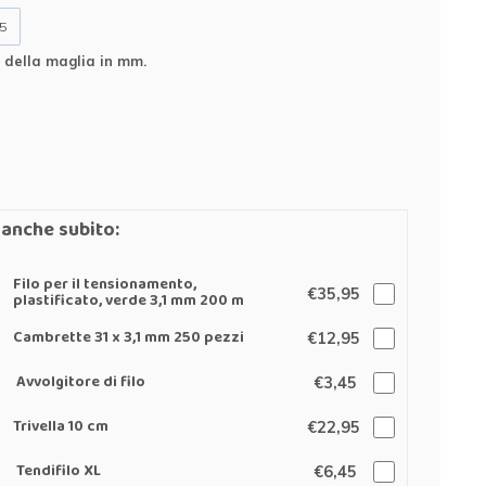
5
della maglia in mm.
anche subito:
Filo per il tensionamento,
€35,95
plastificato, verde 3,1 mm 200 m
Cambrette 31 x 3,1 mm 250 pezzi
€12,95
Avvolgitore di filo
€3,45
Trivella 10 cm
€22,95
Tendifilo XL
€6,45