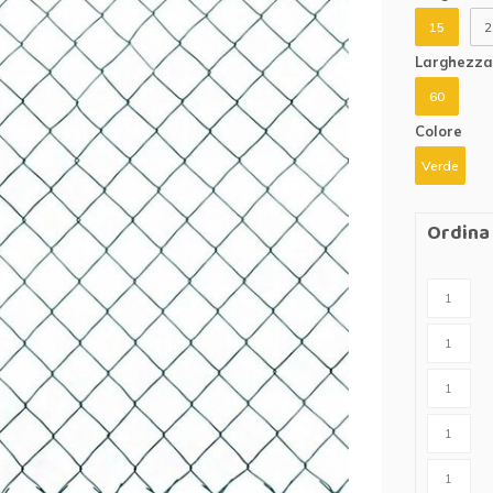
r cavalli
Abbigliamento protettivo
15
2
r lupi
Larghezza 
60
rangivista
Colore
nne
Verde
ttrificate
Ordina 
zione per
rondaie