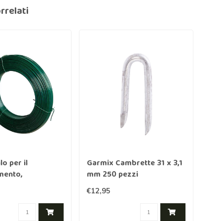
rrelati
o per il
Garmix Cambrette 31 x 3,1
Gar
mento,
mm 250 pezzi
ato, verde 3,1 mm
€12,95
€3,