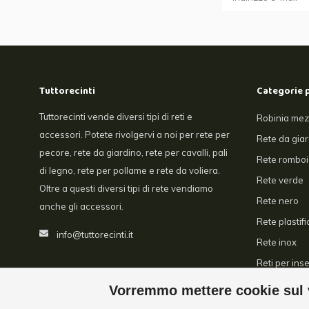
Tuttorecinti
Categorie 
Tuttorecinti vende diversi tipi di reti e
Robinia mez
accessori. Potete rivolgervi a noi per rete per
Rete da gia
pecore, rete da giardino, rete per cavalli, pali
Rete romboi
di legno, rete per pollame e rete da voliera.
Rete verde
Oltre a questi diversi tipi di rete vendiamo
Rete nero
anche gli accessori.
Rete plastifi
info@tuttorecinti.it
Rete inox
Reti per inse
Serre
Vorremmo mettere cookie sul v