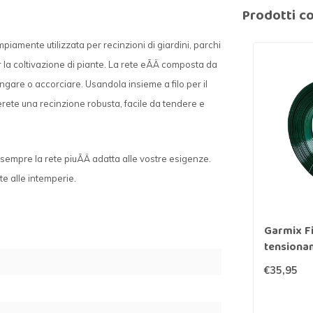
Prodotti co
iamente utilizzata per recinzioni di giardini, parchi
r la coltivazione di piante. La rete eÃÄ composta da
lungare o accorciare. Usandola insieme a filo per il
zerete una recinzione robusta, facile da tendere e
 sempre la rete piuÃÄ adatta alle vostre esigenze.
e alle intemperie.
Garmix Fil
tensiona
plastific
€35,95
200 m