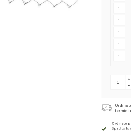
Ordinato
termini 
Ordinato pr
Spedito lo 