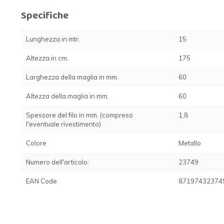
Specifiche
Lunghezza in mtr.
15
Altezza in cm.
175
Larghezza della maglia in mm.
60
Altezza della maglia in mm.
60
Spessore del filo in mm. (compreso
1,8
l'eventuale rivestimento)
Colore
Metallo
Numero dell'articolo:
23749
EAN Code
87197432374