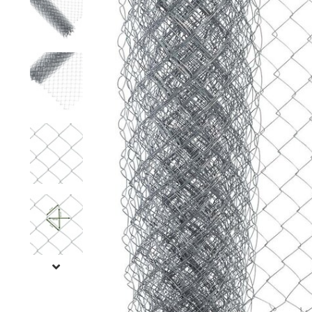
Rete a maglie strette
Rete per visoni
Recinzioni pe
Rete esagonale
Rete per cavalli
Recinzione pe
Rete ornamentale
Rete contro ratti
Staccionata f
Filo per rete
Reti per insetti
Stuoie di ca
Rete anti-insetti
Rete contro tassi
Recinzioni ele
Filo spinato
Reti di prote
l'orto
Recinzioni g