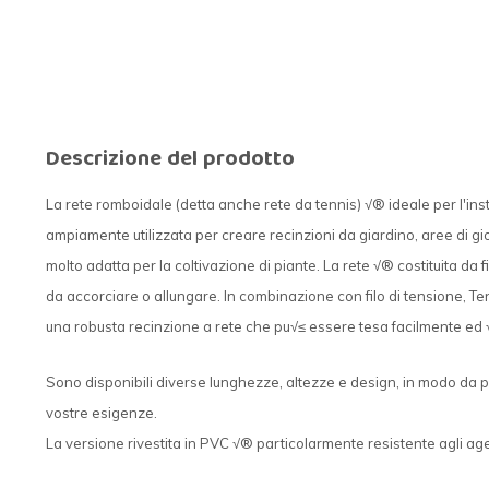
Descrizione del prodotto
La rete romboidale (detta anche rete da tennis) √® ideale per l'inst
ampiamente utilizzata per creare recinzioni da giardino, aree di gi
molto adatta per la coltivazione di piante. La rete √® costituita da fil
da accorciare o allungare. In combinazione con filo di tensione, Tendi
una robusta recinzione a rete che pu√≤ essere tesa facilmente ed 
Sono disponibili diverse lunghezze, altezze e design, in modo da p
vostre esigenze.
La versione rivestita in PVC √® particolarmente resistente agli age