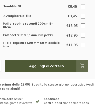
Tendifilo XL
€6,45
Avvolgitore di filo
€3,45
Pali di robinia rotondi 200cm 8-
€13,95
10cm
Cambrette 31 x 3,1 mm 250 pezzi
€12,95
Filo di legatura 1,00 mm 50 m acciaio
€11,95
inox
Aggiungi al carrello
 prima delle 12.00? Spedito lo stesso giorno lavorativo (vedi
e condizioni)!
ima delle 12.00?
Spedizione
stesso giorno lavorativo
Costi di spedizione sempre bassi.