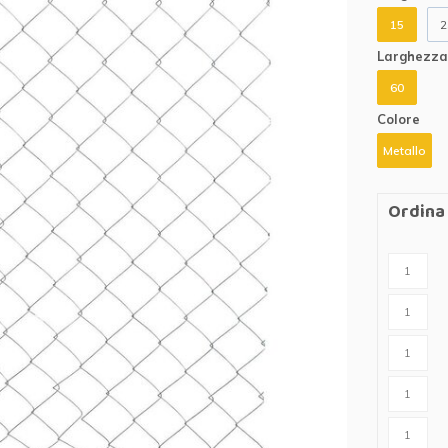
r cavalli
Abbigliamento protettivo
15
2
r lupi
Larghezza 
60
rangivista
Colore
nne
Metallo
ttrificate
Ordina 
zione per
rondaie