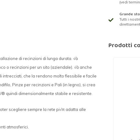
(vedi termin
Grande st
Tutti i nost
direttamen
Prodotti co
allazione di recinzioni di lunga durata. √à
oco o recinzioni per un sito (aziendale). √à anche
i intrecciati, che la rendono molto flessibile e facile
filo, Pinze per recinzioni e Pali (in legno), si crea
√® quindi dimensionalmente stabile e resistente.
oter scegliere sempre la rete pi√π adatta alle
nti atmosferici.