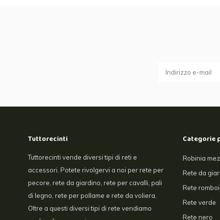
Tuttorecinti
Categorie 
Tuttorecinti vende diversi tipi di reti e
Robinia mez
accessori. Potete rivolgervi a noi per rete per
Rete da gia
pecore, rete da giardino, rete per cavalli, pali
Rete romboi
di legno, rete per pollame e rete da voliera.
Rete verde
Oltre a questi diversi tipi di rete vendiamo
Rete nero