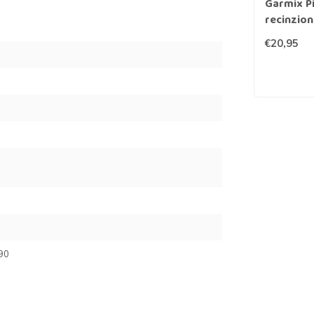
Garmix P
recinzion
€20,95
90