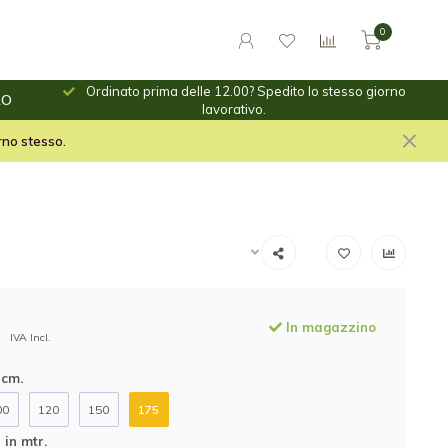
0
Ordinato prima delle 12.00? Spedito lo stesso giorno
RO
ino.
lavorativo.
le per il fuoco e stuf per
orno stesso.
In magazzino
IVA Incl.
 cm.
00
120
150
175
in mtr.