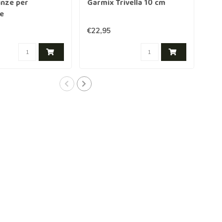
inze per
Garmix Trivella 10 cm
Gar
e
€22,95
€20