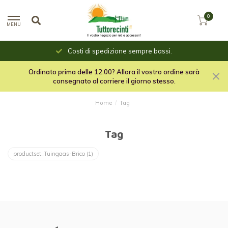
0
MENU
Costi di spedizione sempre bassi.
Ordinato prima delle 12.00? Allora il vostro ordine sarà
consegnato al corriere il giorno stesso.
Home
/
Tag
Tag
productset_Tuingaas-Brico
(1)