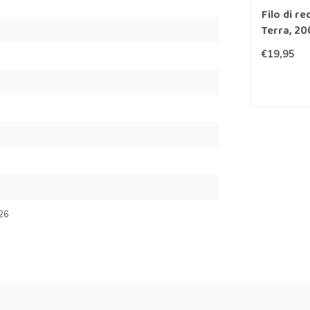
Filo di r
Terra, 20
€19,95
26