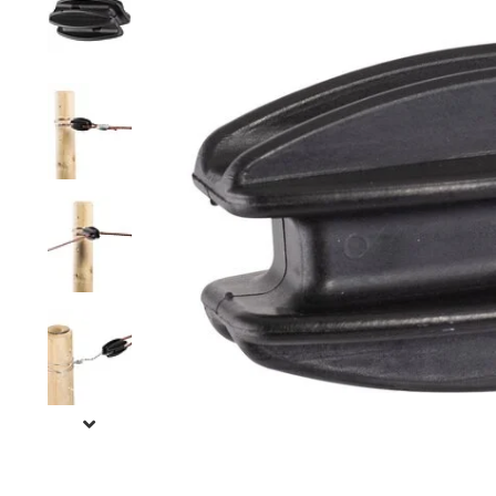
Rete a maglie strette
Rete per visoni
Recinzioni pe
Rete esagonale
Rete per cavalli
Recinzione pe
Rete ornamentale
Rete contro ratti
Staccionata f
Filo per rete
Reti per insetti
Stuoie di ca
Rete anti-insetti
Rete contro tassi
Recinzioni ele
Filo spinato
Reti di prote
l'orto
Recinzioni g