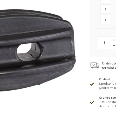
r cavalli
Abbigliamento protettivo
r lupi
rangivista
nne
ttrificate
Ordinato
termini 
zione per
Ordinato pr
Spedito lo 
rondaie
(vedi termin
Grande st
Tutti i nost
direttamen