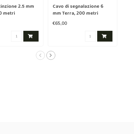
ecinzione 2.5 mm
Cavo di segnalazione 6
Gar
0 metri
mm Terra, 200 metri
te
10
€65,00
€25
zin