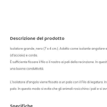
Descrizione del prodotto
Isolatore grande, nero (7 x 4 cm.). Adatto come isolante angolare e 
(d'acciaio) e corda.
È sufficiente fissare il filo o il nastro ai pali della recinzione. In 
una buona conduttività.
L'isolatore d'angolo viene fissato a un palo con il Filo di legatura. I
palo. In questo modo si evita che gli animali rosicchino i pali e si a
Specifiche