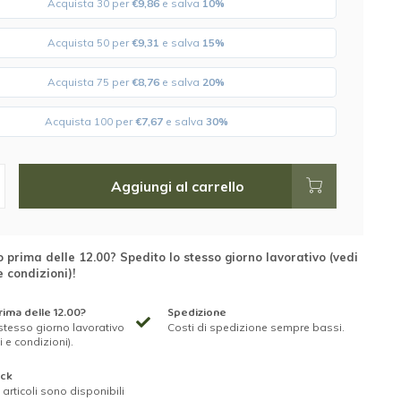
Acquista 30 per
€9,86
e salva
10%
Acquista 50 per
€9,31
e salva
15%
Acquista 75 per
€8,76
e salva
20%
Acquista 100 per
€7,67
e salva
30%
Aggiungi al carrello
 prima delle 12.00? Spedito lo stesso giorno lavorativo (vedi
e condizioni)!
ima delle 12.00?
Spedizione
stesso giorno lavorativo
Costi di spedizione sempre bassi.
i e condizioni).
ock
ri articoli sono disponibili