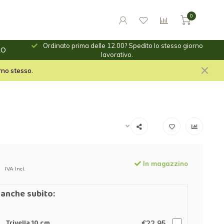
0
Ordinato prima delle 12.00? Spedito lo stesso giorno
RO
ino.
lavorativo.
le per il fuoco e stuf per
orno stesso.
In magazzino
IVA Incl.
anche subito:
Trivella 10 cm
€22,95