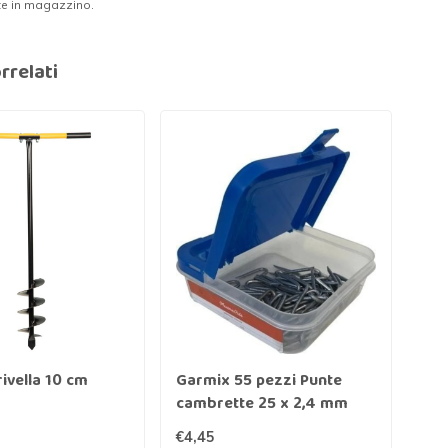
te in magazzino.
rrelati
ivella 10 cm
Garmix 55 pezzi Punte
Ga
cambrette 25 x 2,4 mm
25
zincata
€4,45
€7,