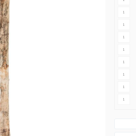
r cavalli
Abbigliamento protettivo
r lupi
rangivista
nne
ttrificate
zione per
rondaie