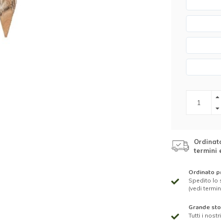
Ordinato
termini 
Ordinato pr
Spedito lo 
(vedi termin
Grande st
Tutti i nost