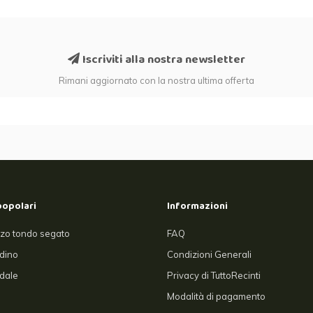
Iscriviti alla nostra newsletter
Rimani aggiornato con la nostra ultima offerta
popolari
Informazioni
zo tondo segato
FAQ
rdino
Condizioni Generali
dale
Privacy di TuttoRecinti
Modalità di pagamento