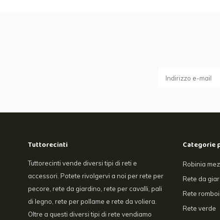
Tuttorecinti
Categorie 
Tuttorecinti vende diversi tipi di reti e
Robinia mez
accessori. Potete rivolgervi a noi per rete per
Rete da gia
pecore, rete da giardino, rete per cavalli, pali
Rete romboi
di legno, rete per pollame e rete da voliera.
Rete verde
Oltre a questi diversi tipi di rete vendiamo