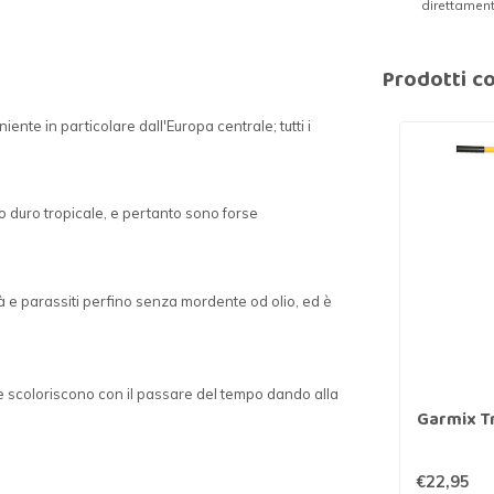
direttamen
Prodotti co
niente in particolare dall'Europa centrale; tutti i
o duro tropicale, e pertanto sono forse
à e parassiti perfino senza mordente od olio, ed è
tre scoloriscono con il passare del tempo dando alla
Garmix Tr
€22,95