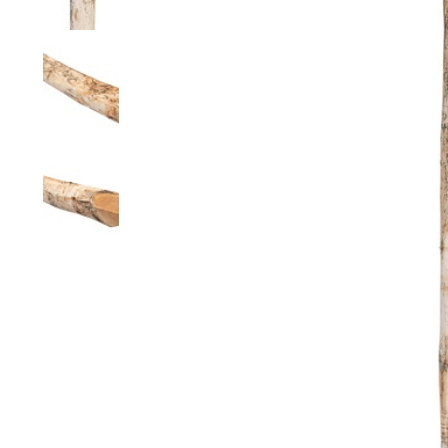
Rete a maglie strette
Rete per visoni
Recinzioni pe
Rete esagonale
Rete per cavalli
Recinzione pe
Rete ornamentale
Rete contro ratti
Staccionata f
Filo per rete
Reti per insetti
Stuoie di ca
Rete anti-insetti
Rete contro tassi
Recinzioni ele
Filo spinato
Reti di prote
l'orto
Recinzioni g