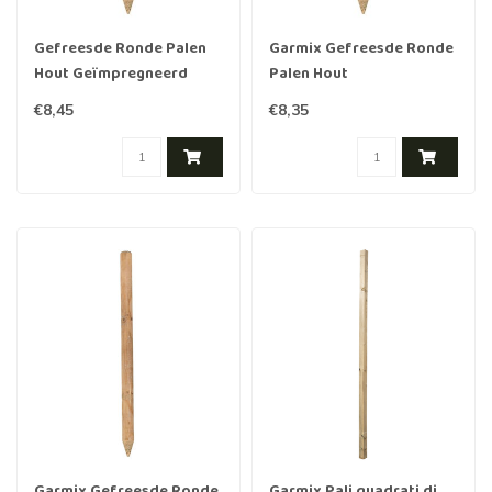
Gefreesde Ronde Palen
Garmix Gefreesde Ronde
Hout Geïmpregneerd
Palen Hout
160cm 8cm
Geïmpregneerd 250cm
€8,45
€8,35
6cm
Garmix Gefreesde Ronde
Garmix Pali quadrati di