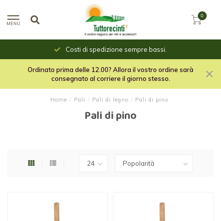
0
MENU
Costi di spedizione sempre bassi.
Ordinato prima delle 12.00? Allora il vostro ordine sarà
consegnato al corriere il giorno stesso.
Home
/
Pali
/
Pali di legno
/
Pali di pino
Pali di pino