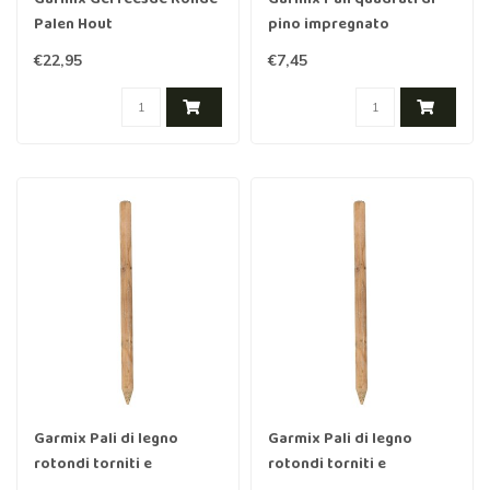
Palen Hout
pino impregnato
Geïmpregneerd 300cm
1500x68x68
€22,95
€7,45
10cm
Garmix Pali di legno
Garmix Pali di legno
rotondi torniti e
rotondi torniti e