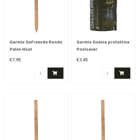
Garmix Gefreesde Ronde
Garmix Guaina protettiva
Palen Hout
Postsaver
Geïmpregneerd 150cm
€7,95
€3,45
8cm