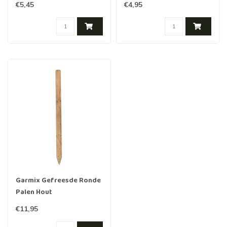
impregnati marroni 120
impregnati 120 cm 7 cm
€5,45
€4,95
cm 7 cm
Garmix Gefreesde Ronde
Palen Hout
Geïmpregneerd 150cm
€11,95
10cm