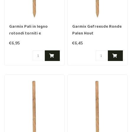
Garmix Pali in legno
Garmix Gefreesde Ronde
rotondi torniti e
Palen Hout
impregnati – marrone 160
Geïmpregneerd 120cm
€6,95
€6,45
cm 7 cm
8cm