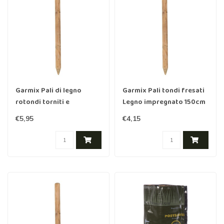
Garmix Pali di legno
Garmix Pali tondi fresati
rotondi torniti e
Legno impregnato 150cm
impregnati 150 cm 7 cm
5cm
€5,95
€4,15