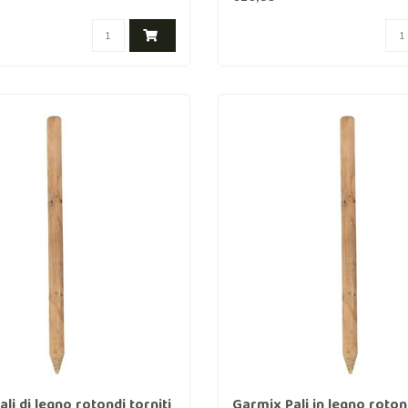
li di legno rotondi torniti
Garmix Pali in legno rotond