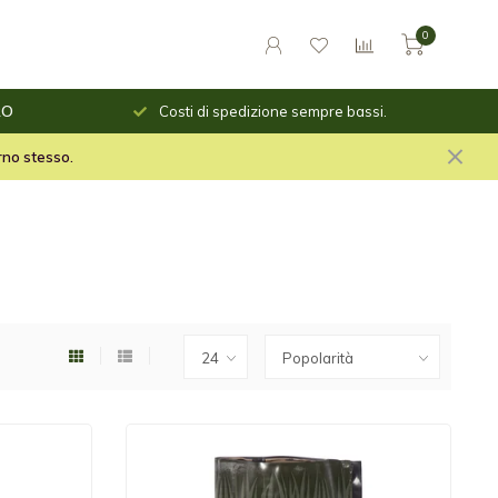
0
o giorno
RO
Costi di spedizione sempre bassi.
le per il fuoco e stuf per
orno stesso.