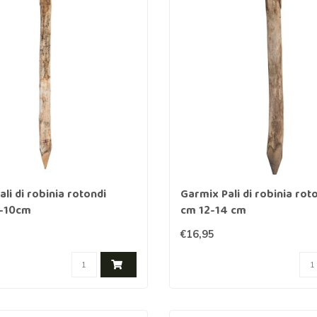
r cavalli
Abbigliamento protettivo
r lupi
rangivista
nne
ttrificate
li di robinia rotondi
Garmix Pali di robinia rot
zione per
-10cm
cm 12-14 cm
€16,95
rondaie