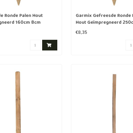
e Ronde Palen Hout
Garmix Gefreesde Ronde 
gneerd 160cm 8cm
Hout Geïmpregneerd 250
€8,35