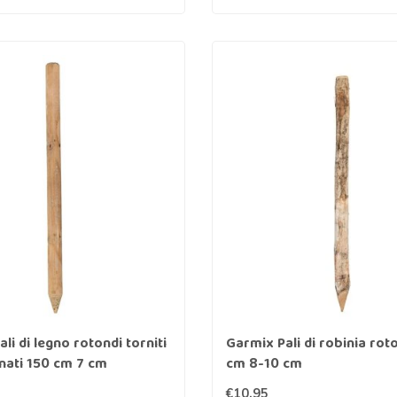
li di legno rotondi torniti
Garmix Pali di robinia rot
nati 150 cm 7 cm
cm 8-10 cm
€10,95