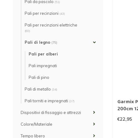
Pali da pascolo
(51)
Pali per recinzioni
(43)
Pali per recinzioni elettriche
(60)
Pali di legno
(75)
Pali per alberi
Pali impregnati
Pali di pino
Pali di metallo
(34)
Garmix Pa
Pali torniti e impregnati
(37)
200cm 1
Dispositivi di fissaggio e attrezzi
€22,95
Colore/Materiale
Tempo libero