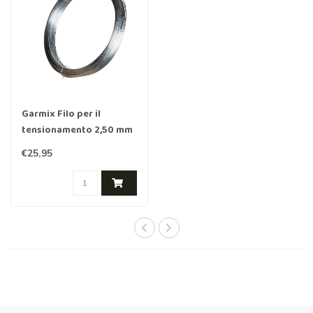
Garmix Filo per il
tensionamento 2,50 mm
100 m pesantemente
€25,95
zincato