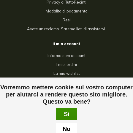
Privacy di TuttoRecinti
Modalità di pagamento
Resi
Avete un reclamo. Saremo lieti di assistervi.
Il mio account
Informazioni account
I miei ordini
La mia wishlist
Confronta
Vorremmo mettere cookie sul vostro computer
Tutti i prodotti
per aiutarci a rendere questo sito migliore.
Questo va bene?
Sì
© Copyright 2026 Tuttorecinti - Powered by
Lightspeed
- Theme by
No
Dyvelopment