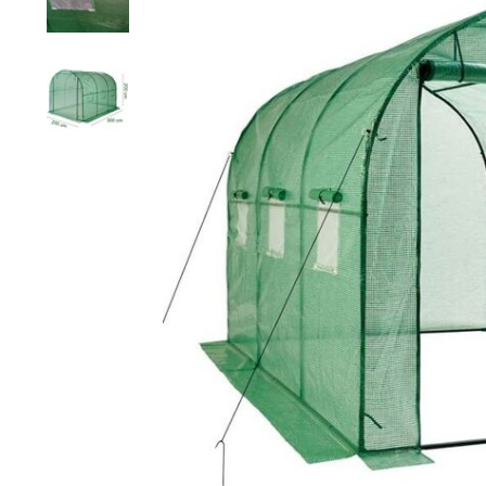
Rete a maglie strette
Rete per visoni
Recinzioni pe
Rete esagonale
Rete per cavalli
Recinzione pe
Rete ornamentale
Rete contro ratti
Staccionata f
Filo per rete
Reti per insetti
Stuoie di ca
Rete anti-insetti
Rete contro tassi
Recinzioni ele
Filo spinato
Reti di prote
l'orto
Recinzioni g