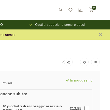
0
o giorno
RO
Costi di spedizione sempre bassi.
le per il fuoco e stuf per
orno stesso.
In magazzino
IVA Incl.
anche subito:
10 picchetti di ancoraggio in acciaio
€13,95