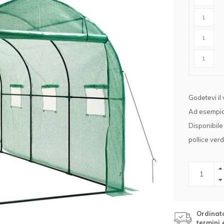
r cavalli
Abbigliamento protettivo
r lupi
rangivista
nne
ttrificate
Godetevi il 
Ad esempio,
Disponibile 
zione per
pollice ver
rondaie
Ordinato
termini 