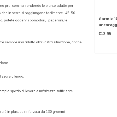
e una pre-semina, rendendo le piante adatte per
to che in serra si raggiungono facilmente i 45-50
Garmix 10
o, potete godervi i pomodori, i peperoni, le
ancoraggi
mm 20 c
€13,95
 n'è sempre una adatta alla vostra situazione, anche
zione.
lizzare a lungo.
ampio spazio di lavoro e un'altezza sufficiente.
tura è in plastica rinforzata da 130 grammi.