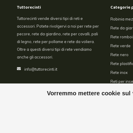
Tuttorecinti
Categorie 
Tuttorecinti vende diversi tipi di reti e
Robinia mez
accessori. Potete rivolgervi a noi per rete per
Rete da gia
pecore, rete da giardino, rete per cavalli, pali
Rete romboi
di legno, rete per pollame e rete da voliera.
Rete verde
Oltre a questi diversi tipi di rete vendiamo
Rete nero
anche gli accessori.
Rete plastifi
info@tuttorecinti.it
Rete inox
Reti per inse
Serre
Vorremmo mettere cookie sul v
©