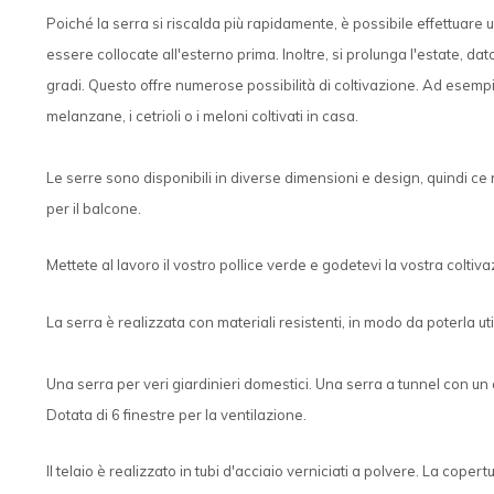
Poiché la serra si riscalda più rapidamente, è possibile effettuar
essere collocate all'esterno prima. Inoltre, si prolunga l'estate, da
gradi. Questo offre numerose possibilità di coltivazione. Ad esempi
melanzane, i cetrioli o i meloni coltivati in casa.
Le serre sono disponibili in diverse dimensioni e design, quindi ce
per il balcone.
Mettete al lavoro il vostro pollice verde e godetevi la vostra coltiva
La serra è realizzata con materiali resistenti, in modo da poterla uti
Una serra per veri giardinieri domestici. Una serra a tunnel con un 
Dotata di 6 finestre per la ventilazione.
Il telaio è realizzato in tubi d'acciaio verniciati a polvere. La coper