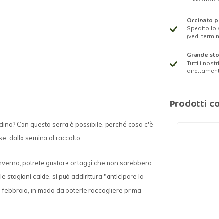
Ordinato pr
Spedito lo 
(vedi termin
Grande st
Tutti i nost
direttamen
Prodotti co
dino? Con questa serra è possibile, perché cosa c'è
e, dalla semina al raccolto.
n inverno, potrete gustare ortaggi che non sarebbero
e stagioni calde, si può addirittura "anticipare la
a febbraio, in modo da poterle raccogliere prima