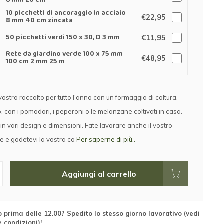
8 mm 20 cm
10 picchetti di ancoraggio in acciaio
€22,95
8 mm 40 cm zincata
50 picchetti verdi 150 x 30, D 3 mm
€11,95
Rete da giardino verde 100 x 75 mm
€48,95
100 cm 2 mm 25 m
vostro raccolto per tutto l'anno con un formaggio di coltura.
 con i pomodori, i peperoni o le melanzane coltivati in casa.
in vari design e dimensioni. Fate lavorare anche il vostro
de e godetevi la vostra co
Per saperne di più..
Aggiungi al carrello
 prima delle 12.00? Spedito lo stesso giorno lavorativo (vedi
e condizioni)!