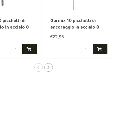
 picchetti di
Garmix 10 picchetti di
Gar
o in acciaio 8
ancoraggio in acciaio 8
150
m
mm 40 cm zincata
€22,95
€11