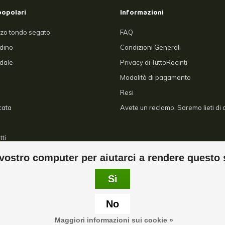
popolari
Informazioni
zo tondo segato
FAQ
rdino
Condizioni Generali
dale
Privacy di TuttoRecinti
Modalità di pagamento
Resi
cata
Avete un reclamo. Saremo lieti di a
tti
ostro computer per aiutarci a rendere questo 
Sì
No
 Copyright 2026 Tuttorecinti - Powered by
Lightspeed
- Theme by
Dyvelopmen
Maggiori informazioni sui cookie »