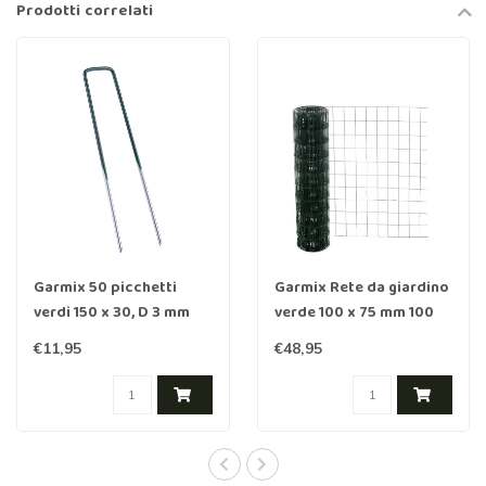
Prodotti correlati
Garmix 50 picchetti
Garmix Rete da giardino
verdi 150 x 30, D 3 mm
verde 100 x 75 mm 100
cm 2 mm 25 m
€11,95
€48,95