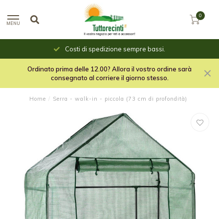
0
MENU
Costi di spedizione sempre bassi.
Ordinato prima delle 12.00? Allora il vostro ordine sarà
consegnato al corriere il giorno stesso.
Home
/
Serra - walk-in - piccola (73 cm di profondità)