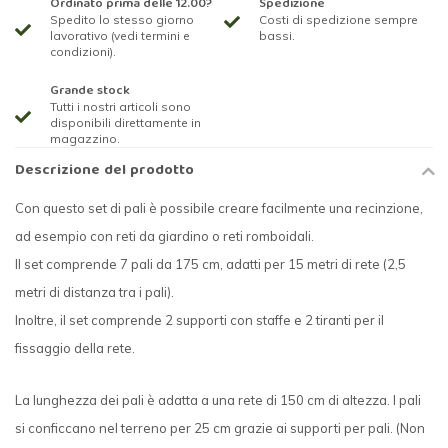
Ordinato prima delle 12.00?
Spedizione
Spedito lo stesso giorno
Costi di spedizione sempre
lavorativo (vedi termini e
bassi.
condizioni).
Grande stock
Tutti i nostri articoli sono
disponibili direttamente in
magazzino.
Descrizione del prodotto
Con questo set di pali è possibile creare facilmente una recinzione,
ad esempio con reti da giardino o reti romboidali.
Il set comprende 7 pali da 175 cm, adatti per 15 metri di rete (2,5
metri di distanza tra i pali).
Inoltre, il set comprende 2 supporti con staffe e 2 tiranti per il
fissaggio della rete.
La lunghezza dei pali è adatta a una rete di 150 cm di altezza. I pali
si conficcano nel terreno per 25 cm grazie ai supporti per pali. (Non