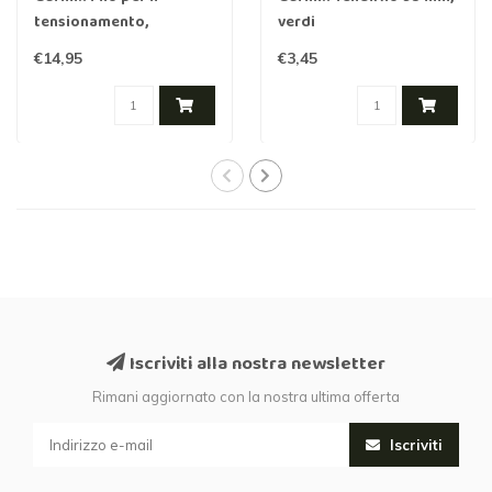
tensionamento,
verdi
plastificato, verde 3,1
€14,95
€3,45
mm 50 m
Iscriviti alla nostra newsletter
Rimani aggiornato con la nostra ultima offerta
Iscriviti