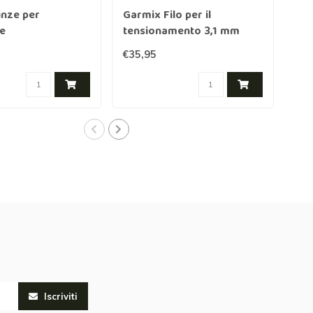
inze per
Garmix Filo per il
Gar
e
tensionamento 3,1 mm
te
200 m nero
10
€35,95
€25
zin
Iscriviti