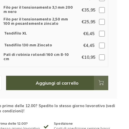
Filo per il tensionamento 3,1 mm 200
€35,95
m nero
Filo per il tensionamento 2,50 mm
€25,95
100 m pesantemente zincato
Tendifilo XL
€6,45
Tendifilo 130 mm Zincato
€4,45
Pali di robinia rotondi 160 cm 8-10
€10,95
cm
Aggiungi al carrello
 prima delle 12.00? Spedito lo stesso giorno lavorativo (vedi
e condizioni)!
ima delle 12.00?
Spedizione
stesso giorno lavorativo
Costi di spedizione sempre bassi.