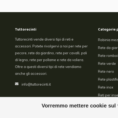
Tuttorecinti
Categorie 
Tuttorecinti vende diversi tipi di reti e
Robinia mez
accessori. Potete rivolgervi a noi per rete per
Rete da gia
pecore, rete da giardino, rete per cavalli, pali
Rete romboi
di legno, rete per pollame e rete da voliera.
Rete verde
Oltre a questi diversi tipi di rete vendiamo
Rete nero
anche gli accessori.
Rete plastifi
info@tuttorecinti.it
Rete inox
Reti per inse
Serre
Vorremmo mettere cookie sul v