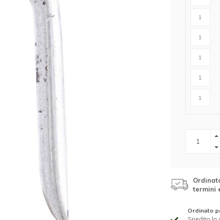
r cavalli
Abbigliamento protettivo
r lupi
rangivista
nne
ttrificate
zione per
rondaie
Ordinato
termini 
Ordinato pr
Spedito lo 