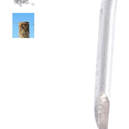
Rete a maglie strette
Rete per visoni
Recinzioni pe
Rete esagonale
Rete per cavalli
Recinzione pe
Rete ornamentale
Rete contro ratti
Staccionata f
Filo per rete
Reti per insetti
Stuoie di ca
Rete anti-insetti
Rete contro tassi
Recinzioni ele
Filo spinato
Reti di prote
l'orto
Recinzioni g