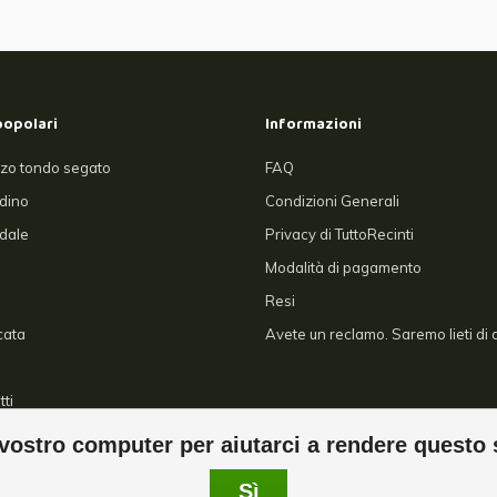
popolari
Informazioni
zo tondo segato
FAQ
rdino
Condizioni Generali
dale
Privacy di TuttoRecinti
Modalità di pagamento
Resi
cata
Avete un reclamo. Saremo lieti di a
tti
ostro computer per aiutarci a rendere questo 
Sì