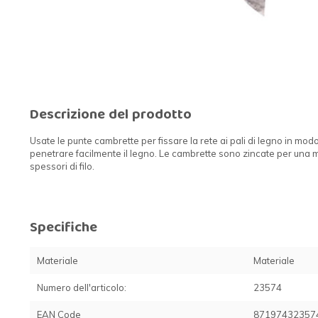
Descrizione del prodotto
Usate le punte cambrette per fissare la rete ai pali di legno in modo
penetrare facilmente il legno. Le cambrette sono zincate per una m
spessori di filo.
Specifiche
Materiale
Materiale
Numero dell'articolo:
23574
EAN Code
87197432357