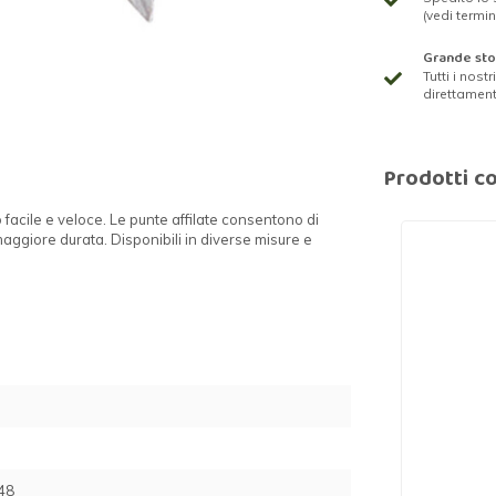
(vedi termin
Grande st
Tutti i nost
direttamen
Prodotti co
 facile e veloce. Le punte affilate consentono di
aggiore durata. Disponibili in diverse misure e
48