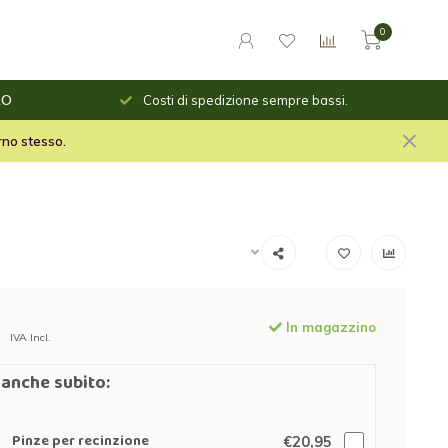
0
o giorno
RO
Costi di spedizione sempre bassi.
le per il fuoco e stuf per
orno stesso.
In magazzino
IVA Incl.
anche subito:
Pinze per recinzione
€20,95