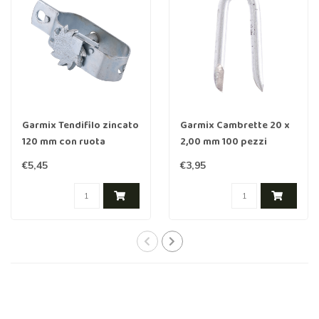
Garmix Tendifilo zincato
Garmix Cambrette 20 x
120 mm con ruota
2,00 mm 100 pezzi
dentata
€5,45
€3,95