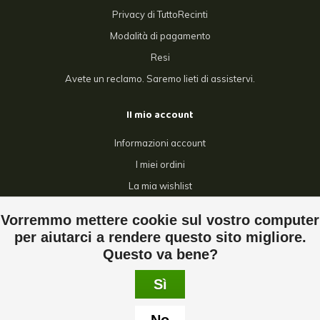
Privacy di TuttoRecinti
Modalità di pagamento
Resi
Avete un reclamo. Saremo lieti di assistervi.
Il mio account
Informazioni account
I miei ordini
La mia wishlist
Confronta
Vorremmo mettere cookie sul vostro computer
Tutti i prodotti
per aiutarci a rendere questo sito migliore.
Questo va bene?
Sì
© Copyright 2026 Tuttorecinti - Powered by
Lightspeed
- Theme by
Dyvelopment