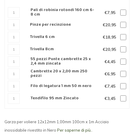
Pali di robinia rotondi 160 cm 6-
€7,95
8 cm
Pinze per recinzione
€20,95
Trivella 6 cm
€18,95
Trivella 8cm
€20,95
55 pezzi Punte cambrette 25 x
€4,45
2,4 mm zincata
Cambrette 20 x 2,00 mm 250
€6,95
pezzi
Filo di legatura 1 mm 50 m nero
€7,45
Tendifilo 95 mm Zincato
€3,45
Garza per voliere 12x12mm 1,00mm 100cm x 1m Acciaio
inossidabile rivestito in Nero
Per saperne di più..