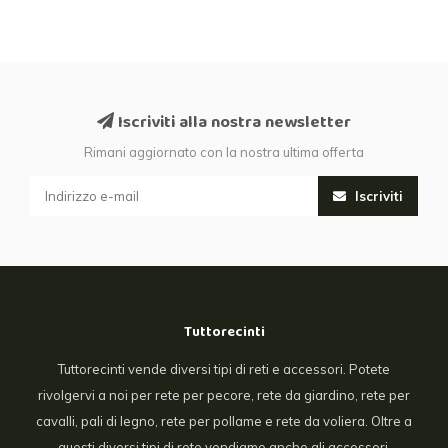
Iscriviti alla nostra newsletter
Rimani aggiornato con la nostra ultima offerta
Iscriviti
Tuttorecinti
Tuttorecinti vende diversi tipi di reti e accessori. Potete
rivolgervi a noi per rete per pecore, rete da giardino, rete per
cavalli, pali di legno, rete per pollame e rete da voliera. Oltre a
questi diversi tipi di rete vendiamo anche gli accessori.