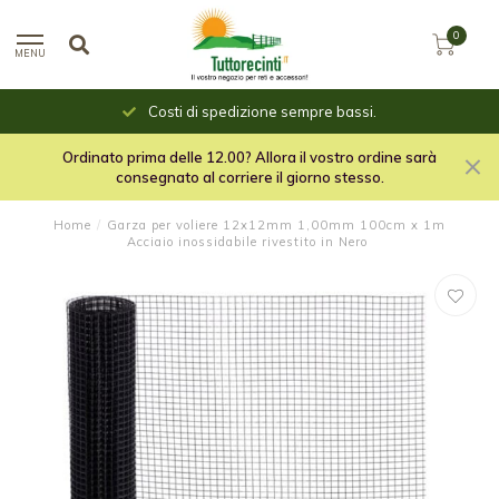
0
MENU
Costi di spedizione sempre bassi.
Ordinato prima delle 12.00? Allora il vostro ordine sarà
consegnato al corriere il giorno stesso.
Home
/
Garza per voliere 12x12mm 1,00mm 100cm x 1m
Acciaio inossidabile rivestito in Nero