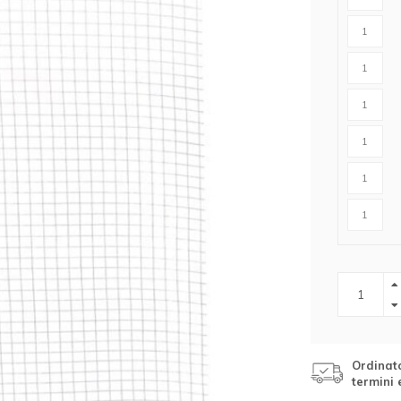
r cavalli
Abbigliamento protettivo
r lupi
rangivista
nne
ttrificate
zione per
rondaie
Ordinato
termini 