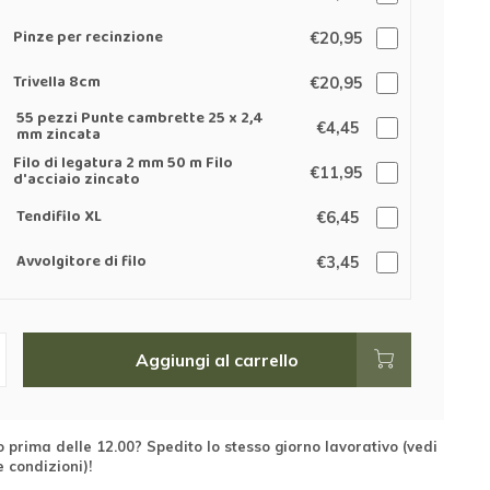
Pinze per recinzione
€20,95
Trivella 8cm
€20,95
55 pezzi Punte cambrette 25 x 2,4
€4,45
mm zincata
Filo di legatura 2 mm 50 m Filo
€11,95
d'acciaio zincato
Tendifilo XL
€6,45
Avvolgitore di filo
€3,45
Aggiungi al carrello
 prima delle 12.00? Spedito lo stesso giorno lavorativo (vedi
e condizioni)!