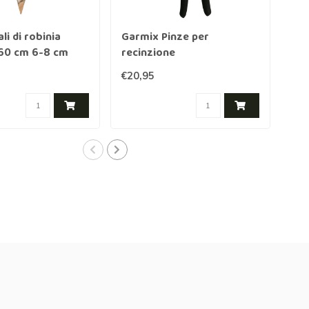
li di robinia
Garmix Pinze per
Gar
160 cm 6-8 cm
recinzione
€20,95
€20