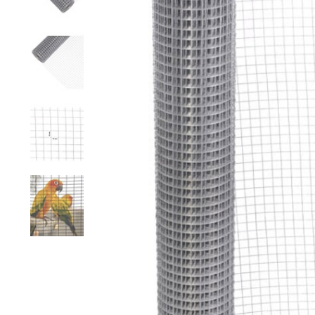
Rete a maglie strette
Rete per visoni
Recinzioni pe
Rete esagonale
Rete per cavalli
Recinzione pe
Rete ornamentale
Rete contro ratti
Staccionata f
Filo per rete
Reti per insetti
Stuoie di ca
Rete anti-insetti
Rete contro tassi
Recinzioni ele
Filo spinato
Reti di prote
l'orto
Recinzioni g