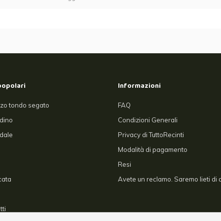
popolari
Informazioni
zo tondo segato
FAQ
rdino
Condizioni Generali
dale
Privacy di TuttoRecinti
Modalità di pagamento
Resi
cata
Avete un reclamo. Saremo lieti di a
tti