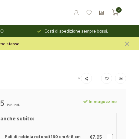
0
o giorno
RO
Costi di spedizione sempre bassi.
le per il fuoco e stuf per
orno stesso.
95
In magazzino
IVA Incl.
anche subito:
Pali di robinia rotondi 160 cm 6-8 cm
€7,95