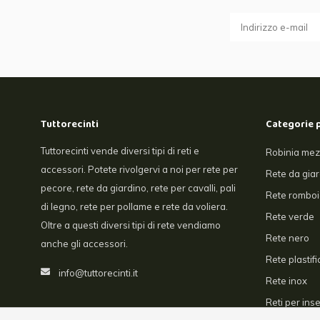
Tuttorecinti
Categorie 
Tuttorecinti vende diversi tipi di reti e
Robinia mez
accessori. Potete rivolgervi a noi per rete per
Rete da gia
pecore, rete da giardino, rete per cavalli, pali
Rete romboi
di legno, rete per pollame e rete da voliera.
Rete verde
Oltre a questi diversi tipi di rete vendiamo
Rete nero
anche gli accessori.
Rete plastifi
info@tuttorecinti.it
Rete inox
Reti per inse