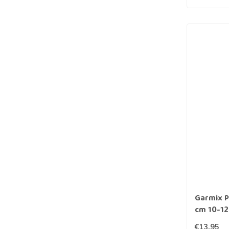
Garmix Pa
cm 10-12
€13,95