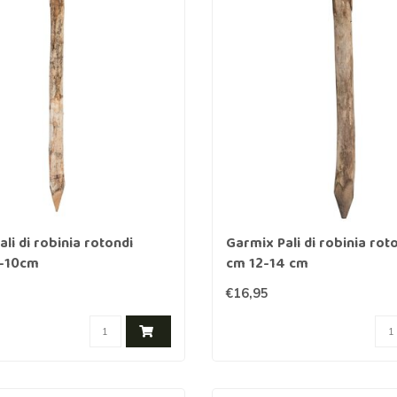
r cavalli
Abbigliamento protettivo
r lupi
rangivista
nne
ttrificate
li di robinia rotondi
Garmix Pali di robinia rot
zione per
-10cm
cm 12-14 cm
€16,95
rondaie