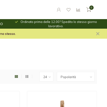
0
Ordinato prima delle 12.00? Spedito lo stesso giorno
RO
ino.
lavorativo.
le per il fuoco e stuf per
orno stesso.