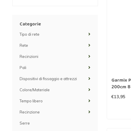
Rete a maglie strette
Rete per visoni
Recinzioni pe
Rete esagonale
Rete per cavalli
Recinzione pe
Categorie
Rete ornamentale
Rete contro ratti
Staccionata f
Tipo di rete
Filo per rete
Reti per insetti
Stuoie di ca
Rete
Rete anti-insetti
Rete contro tassi
Recinzioni ele
Recinzioni
Filo spinato
Pali
Dispositivi di fissaggio e attrezzi
Garmix Pa
Reti di prote
200cm 8
l'orto
Colore/Materiale
€13,95
Recinzioni g
Tempo libero
Recinzione
Serre