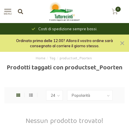
0
MENU
Costi di spedizione sempre bassi.
Ordinato prima delle 12.00? Allora il vostro ordine sarà
consegnato al corriere il giorno stesso.
Home
/
Tag
/
productset_Poorten
Prodotti taggati con productset_Poorten
Nessun prodotto trovato!